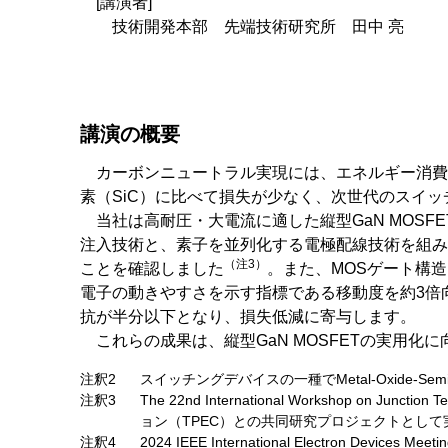
[講演者]
技術開発本部 先端技術研究所 田中 亮
講演の概要
カーボンニュートラル実現には、エネルギー消費低
素（SiC）に比べて損失が少なく、次世代のスイ
当社は高耐圧・大電流に適した縦型GaN MOSFE
注入技術と、素子を並列化する電極配線技術を組み合
（注3）
ことを確認しました
。また、MOSゲート構
電子の動きやすさを示す指標である移動度を約3倍
抗が半分以下となり、損失低減に寄与します。
これらの成果は、縦型GaN MOSFETの実用化
注釈2
スイッチングデバイスの一種でMetal-Oxide-Semiconduc
注釈3
The 22nd International Worksho
ョン（TPEC）との共同研究プロジェクトとして
注釈4
2024 IEEE International Electr