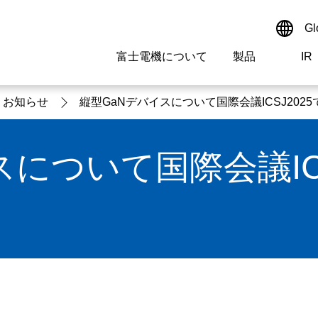
Gl
富士電機について
製品
IR
Select a Region/Lan
サイト内検索
検索ワードを入れてください
お知らせ
縦型GaNデバイスについて国際会議ICSJ202
Global website(Englis
について国際会議IC
ご挨拶
駆動制御機器
経営情報
マテリアリティ
新卒採用情報
よくあるご質問
会社
低圧
IR資
環境ビ
高専
製品
経営の考え方
特高・高圧 受配電設備
財務・業績
環境
高卒採用情報
企業情報について
事業
電源
株式
社会
キャ
当ウ
拠点情報
計測機器
個人投資家の皆様へ
ガバナンス
障がい者採用情報
富士電機製家電製品について
企業
エネ
研究開発
監視制御システム
監視
情報システム
保守