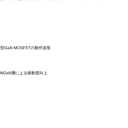
型GaN MOSFETの動作波形
AlGaN層による移動度向上