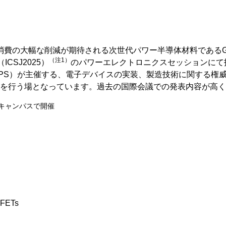
半導体
発電
自動販売機・店舗
ソリ
力消費の大幅な削減が期待される次世代パワー半導体材料である
セミナー・研修情報
（注1）
 （ICSJ2025）
のパワーエレクトロニクスセッションにて
ng Society（EPS）が主催する、電子デバイスの実装、製造技術
を行う場となっています。過去の国際会議での発表内容が高く
雀キャンパスで開催
SFETs