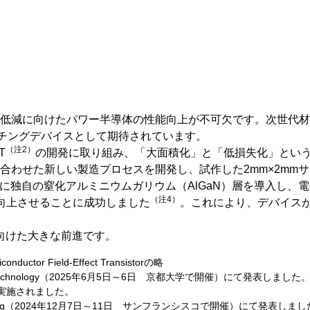
減に向けたパワー半導体の性能向上が不可欠です。次世代材料
ッチングデバイスとして期待されています。
（注2）
T
の開発に取り組み、「大面積化」と「低損失化」とい
わせた新しい製造プロセスを開発し、試作した2mm×2mmサイ
造に独自の窒化アルミニウムガリウム（AlGaN）層を導入し、
（注4）
向上させることに成功しました
。これにより、デバイス
に向けた大きな前進です。
tor Field-Effect Transistorの略
p on Junction Technology（2025年6月5日～6日 京都大学で開
実施されました。
on Devices Meeting（2024年12月7日～11日 サンフランシスコで開