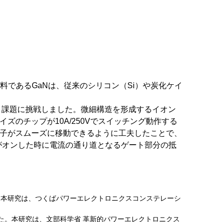
であるGaNは、従来のシリコン（Si）や炭化ケイ
う課題に挑戦しました。微細構造を形成するイオン
ズのチップが10A/250Vでスイッチング動作する
電子がスムーズに移動できるように工夫したことで、
がオンした時に電流の通り道となるゲート部分の抵
催）にて発表しました。本研究は、つくばパワーエレクトロニクスコンステレーシ
催）にて発表しました。本研究は、文部科学省 革新的パワーエレクトロニクス