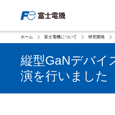
ホーム
富士電機について
研究開発
富士電機について
製品情報
IR 株主・投資家情報
サステナビリティ
採用情報
お問い合わせ
縦型GaNデバイス
演を行いました
富士電機についてのトップ
株主・投資家情報のトップ
サステナビリティのトップ
お問い合わせのトップへ
製品情報のトップへ
採用情報のトップへ
へ
へ
へ