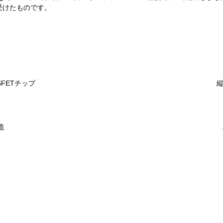
を受けたものです。
FETチップ
縦
造