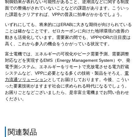
制御効果が表れない可能性があること、逆潮流などに関する制度
面での整備がされていないことなどの課題があります。こういっ
た課題をクリアすれば、VPPの普及に拍車がかかるでしょう。
いずれにしても、将来的にはERABに大きな期待が向けられている
ことは確かなことです。ゼロカーボンに向けた地球環境の改善の
動きも活発化しています。需要家の間でも、VPPやDRの注目度は
高く、これから参入の機会をうかがっている状況です。
富士電機では、エネルギーの可視化やピーク需要予測、需要調整
対応などを実現するEMS（Energy Management System）や、発
電予測システム、エネルギーをリモートで充放電させる電力貯蔵
システムなど、VPPに必要となる多くの技術・製品をそろえ、
電
力流通ソリューション
としてお届けしております。今後、こうい
った要素技術がますます社会に求められる時代になるでしょう。
お困りごとなどございましたら、是非富士電機までお問い合わせ
ください。
関連製品