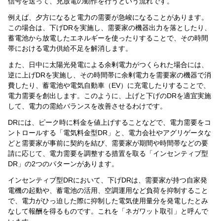
信号を送って、充放電の動作を行うという流れです。
例えば、夕方になると電力の需要が急峻になることがあります。
この場合は、下げDRを実施し、需要家の機器出力を落としたり、
蓄電池から放電したエネルギーを使ったりすることで、その時間
帯における電力供給不足を解消します。
また、日中に太陽光発電による余剰電力がつくられた場合には、
逆に上げDRを実施し、その時間帯に余剰電力を需要家の機器で消
費したり、蓄電池や電気自動車（EV）に充電したりすることで、
電力需要を創出します。このように、上げと下げのDRを適宜実施
して、電力の需給バランスを改善させるわけです。
DRには、ピーク時に料金を値上げすることなどで、電力需要をコ
ントロールする「電気料金型DR」と、電力会社やアグリゲータな
どと需要家が事前に契約を結び、需要家が期間や時間帯などの要
請に応じて、電力需要を調整する措置を取る「インセンティブ型
DR」の2つのパターンがあります。
インセンティブ型DRにおいて、下げDRは、需要家が持つ自家発
電機の起動や、蓄電池の活用、空調運用など負荷を抑制すること
で、電力がひっ迫した際に抑制した電気使用量分を発電したとみ
なして報酬を得るものです。これを「ネガワット取引」と呼んで