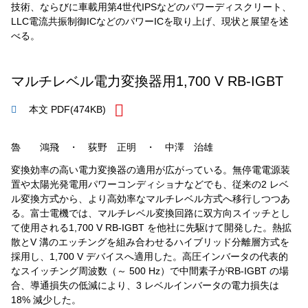
技術、ならびに車載用第4世代IPSなどのパワーディスクリート、
LLC電流共振制御ICなどのパワーICを取り上げ、現状と展望を述
べる。
マルチレベル電力変換器用1,700 V RB-IGBT
本文 PDF
(474KB)
魯 鴻飛 ・ 荻野 正明 ・ 中澤 治雄
変換効率の高い電力変換器の適用が広がっている。無停電電源装
置や太陽光発電用パワーコンディショナなどでも、従来の2 レベ
ル変換方式から、より高効率なマルチレベル方式へ移行しつつあ
る。富士電機では、マルチレベル変換回路に双方向スイッチとし
て使用される1,700 V RB-IGBT を他社に先駆けて開発した。熱拡
散とV 溝のエッチングを組み合わせるハイブリッド分離層方式を
採用し、1,700 V デバイスへ適用した。高圧インバータの代表的
なスイッチング周波数（～ 500 Hz）で中間素子がRB-IGBT の場
合、導通損失の低減により、3 レベルインバータの電力損失は
18% 減少した。