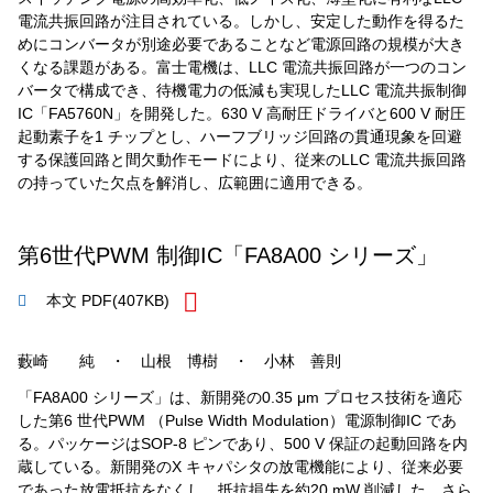
電流共振回路が注目されている。しかし、安定した動作を得るた
めにコンバータが別途必要であることなど電源回路の規模が大き
くなる課題がある。富士電機は、LLC 電流共振回路が一つのコン
バータで構成でき、待機電力の低減も実現したLLC 電流共振制御
IC「FA5760N」を開発した。630 V 高耐圧ドライバと600 V 耐圧
起動素子を1 チップとし、ハーフブリッジ回路の貫通現象を回避
する保護回路と間欠動作モードにより、従来のLLC 電流共振回路
の持っていた欠点を解消し、広範囲に適用できる。
第6世代PWM 制御IC「FA8A00 シリーズ」
本文 PDF
(407KB)
藪崎 純 ・ 山根 博樹 ・ 小林 善則
「FA8A00 シリーズ」は、新開発の0.35 μm プロセス技術を適応
した第6 世代PWM （Pulse Width Modulation）電源制御IC であ
る。パッケージはSOP-8 ピンであり、500 V 保証の起動回路を内
蔵している。新開発のX キャパシタの放電機能により、従来必要
であった放電抵抗をなくし、抵抗損失を約20 mW 削減した。さら