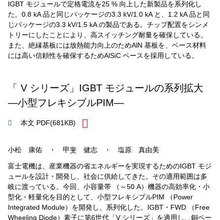
IGBT モジュールで定格電流を25 % 向上した新製品を系列化し
た。0.8 kA 品と同じパッケージの3.3 kV/1.0 kA と、1.2 kA 品と同
じパッケージの3.3 kV/1.5 kA の製品である。チップ配置をシンメ
トリーにしたことにより、高スイッチング耐量を確保している。
また、絶縁基板には放熱能力向上のためAlN 基板を、ベース材料
には高い信頼性を確保するためAlSiC ベースを採用している。
「 V シリーズ」IGBT モジュールの系列拡大
―小型フレキシブルPIM―
本文 PDF
(681KB)
小松 康佑 ・ 甲斐 健志 ・ 塩原 真由美
富士電機は、産業機器の省エネルギーを実現するためのIGBT モジ
ュールを設計・開発し、社会に供給してきた。その適用範囲は多
岐に渡っている。今回、小容量帯 （～50 A）機器の高効率化・小
型化・軽量化を目的として、小型フレキシブルPIM （Power
Integrated Module）を開発し、系列化した。IGBT・FWD （Free
Wheeling Diode）素子に第6世代「V シリーズ」を適用し、銅ベー