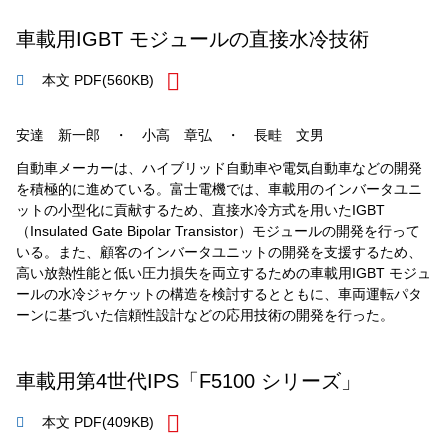
車載用IGBT モジュールの直接水冷技術
本文 PDF
(560KB)
安達 新一郎 ・ 小高 章弘 ・ 長畦 文男
自動車メーカーは、ハイブリッド自動車や電気自動車などの開発
を積極的に進めている。富士電機では、車載用のインバータユニ
ットの小型化に貢献するため、直接水冷方式を用いたIGBT
（Insulated Gate Bipolar Transistor）モジュールの開発を行って
いる。また、顧客のインバータユニットの開発を支援するため、
高い放熱性能と低い圧力損失を両立するための車載用IGBT モジュ
ールの水冷ジャケットの構造を検討するとともに、車両運転パタ
ーンに基づいた信頼性設計などの応用技術の開発を行った。
車載用第4世代IPS「F5100 シリーズ」
本文 PDF
(409KB)