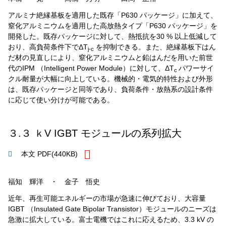
アルミナ絶縁基板を適用した既存「P630 パッケージ」に加えて、
窒化アルミニウムを適用した高放熱タイプ「P630 パッケージ」を
開発した。既存パッケージに対して、熱抵抗を30 % 以上低減して
おり、高負荷条件下でΔT
を抑制できる。また、絶縁基板下はん
j-c
だ材の見直しにより、窒化アルミニウムと鉛はんだを用いた前世
代のIPM （Intelligent Power Module）に対して、ΔT
パワーサイ
c
クル耐量が大幅に向上している。機械的・電気的特性および外形
は、既存パッケージと同等であり、負荷条件・放熱系の設計条件
に応じて使い分けが可能である。
３.３ ｋV IGBT モジュールの系列拡大
本文 PDF
(440KB)
福知 輝洋 ・ 金子 悟史
近年、再生可能エネルギーの市場が急速に伸びており、大容量
IGBT （Insulated Gate Bipolar Transistor）モジュールのニーズは
急激に拡大している。富士電機ではこれに応えるため、3.3 kV の