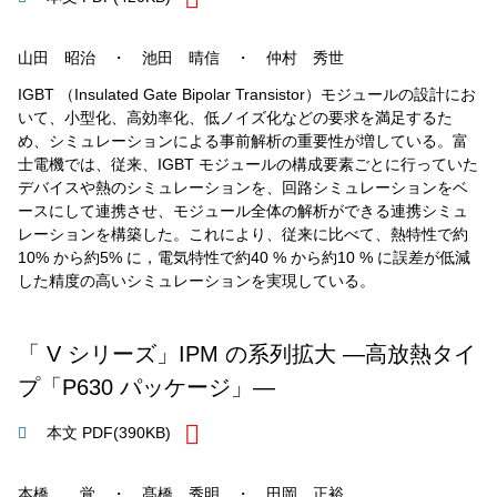
山田 昭治 ・ 池田 晴信 ・ 仲村 秀世
IGBT （Insulated Gate Bipolar Transistor）モジュールの設計にお
いて、小型化、高効率化、低ノイズ化などの要求を満足するた
め、シミュレーションによる事前解析の重要性が増している。富
士電機では、従来、IGBT モジュールの構成要素ごとに行っていた
デバイスや熱のシミュレーションを、回路シミュレーションをベ
ースにして連携させ、モジュール全体の解析ができる連携シミュ
レーションを構築した。これにより、従来に比べて、熱特性で約
10% から約5% に，電気特性で約40 % から約10 % に誤差が低減
した精度の高いシミュレーションを実現している。
「 V シリーズ」IPM の系列拡大 ―高放熱タイ
プ「P630 パッケージ」―
本文 PDF
(390KB)
本橋 覚 ・ 髙橋 秀明 ・ 田岡 正裕