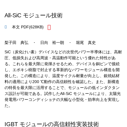
All-SiC モジュール技術
本文 PDF
(628KB)
梨子田 典弘 ・ 日向 裕一朗 ・ 堀尾 真史
SiC（炭化けい素）デバイスなどの次世代パワー半導体には、高耐
圧、低損失および高周波・高温動作可能という優れた特性があ
る。これらを最大限に発揮させるため、デバイスを銅ピンで接続
し、エポキシ樹脂で封止する革新的なパワーモジュール構造を開
発した。この構造により、温度サイクル耐量が向上し、銀焼結材
料の適用により200 ℃動作の高信頼性を確認した。また、新構造
の特長を最大限に活用することで、モジュールの低インダクタン
ス設計が可能である。試作したAll-SiC モジュールにより、太陽光
発電用パワーコンディショナの大幅な小型化・効率向上を実現し
た。
IGBT モジュールの高信頼性実装技術