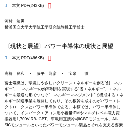
本文 PDF
(243KB)
河村 篤男
横浜国立大学大学院工学研究院教授工学博士
〔現状と展望〕パワー半導体の現状と展望
本文 PDF
(496KB)
高橋 良和 ・ 藤平 龍彦 ・ 宝泉 徹
富士電機は、環境にやさしいクリーンエネルギーを創る“創エネル
ギー”、エネルギーの効率利用を実現する“省エネルギー”、エネル
ギーを最適な形でつなぐ“エネルギーマネジメント”で構成するエネ
ルギー関連事業を展開しており、その根幹を成すのがパワーエレ
クトロニクスとパワー半導体である。本稿では、パワー半導体に
ついて、インバータエアコン用小容量IPMやマルチレベル電力変
換器用1,700V RB-IGBT、車載用直接冷却IGBTモジュール、All-
SiCモジュールといったパワーモジュール製品とそれを支える要素