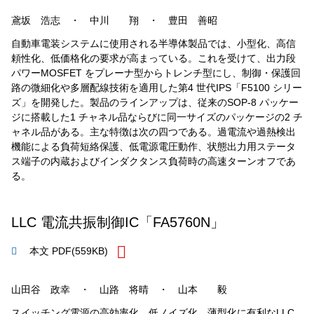
鳶坂 浩志 ・ 中川 翔 ・ 豊田 善昭
自動車電装システムに使用される半導体製品では、小型化、高信
頼性化、低価格化の要求が高まっている。これを受けて、出力段
パワーMOSFET をプレーナ型からトレンチ型にし、制御・保護回
路の微細化や多層配線技術を適用した第4 世代IPS「F5100 シリー
ズ」を開発した。製品のラインアップは、従来のSOP-8 パッケー
ジに搭載した1 チャネル品ならびに同一サイズのパッケージの2 チ
ャネル品がある。主な特徴は次の四つである。過電流や過熱検出
機能による負荷短絡保護、低電源電圧動作、状態出力用ステータ
ス端子の内蔵およびインダクタンス負荷時の高速ターンオフであ
る。
LLC 電流共振制御IC「FA5760N」
本文 PDF
(559KB)
山田谷 政幸 ・ 山路 将晴 ・ 山本 毅
スイッチング電源の高効率化、低ノイズ化、薄型化に有利なLLC