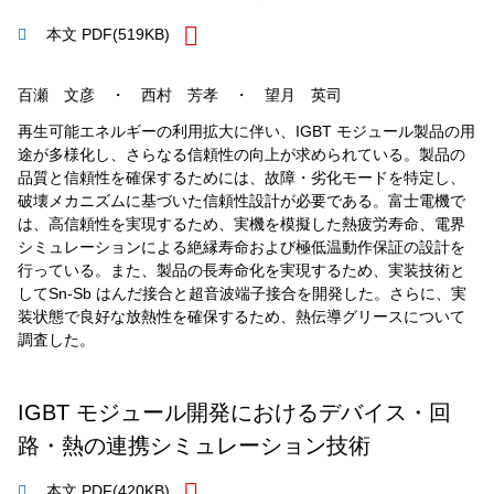
本文 PDF
(519KB)
百瀬 文彦 ・ 西村 芳孝 ・ 望月 英司
再生可能エネルギーの利用拡大に伴い、IGBT モジュール製品の用
途が多様化し、さらなる信頼性の向上が求められている。製品の
品質と信頼性を確保するためには、故障・劣化モードを特定し、
破壊メカニズムに基づいた信頼性設計が必要である。富士電機で
は、高信頼性を実現するため、実機を模擬した熱疲労寿命、電界
シミュレーションによる絶縁寿命および極低温動作保証の設計を
行っている。また、製品の長寿命化を実現するため、実装技術と
してSn-Sb はんだ接合と超音波端子接合を開発した。さらに、実
装状態で良好な放熱性を確保するため、熱伝導グリースについて
調査した。
IGBT モジュール開発におけるデバイス・回
路・熱の連携シミュレーション技術
本文 PDF
(420KB)