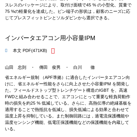
スレスのパッケージにより、取付け面積で45 % の小型化、質量で
75 %の軽量化を達成した。ピン端子の形状は，顧客のニーズに応
じてプレスフィットピンとソルダピンから選択できる。
インバータエアコン用小容量IPM
本文 PDF
(471KB)
山田 忠則 ・ 傳田 俊男 ・ 白川 徹
省エネルギー規制 （APF準拠）に適合したインバータエアコン向
けに、省エネルギー性能をさらに向上させた小容量IPM を開発し
た。フィールドストップ型トレンチゲート構造のIGBT を、高速
FWDと組み合わせることで、エアコンにとって重要な軽負荷動作
時の損失を約25 % 低減している。さらに、高熱伝導の絶縁基板を
適用することで熱抵抗を低減し、損失低減による効果と合わせて
温度上昇を抑制している。また制御回路には，過電流保護機能や
温度センシング機能、低電圧保護機能などの保護機能を内蔵して
いる。