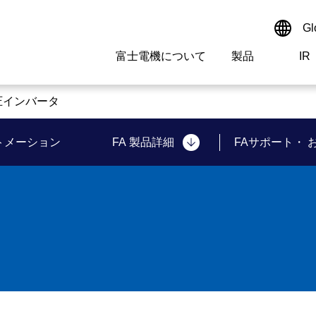
Gl
富士電機について
製品
IR
Select a Region/Lan
サイト内検索
検索ワードを入れてください
圧インバータ
Global website(Englis
トメーション
FA
製品詳細
FAサポート・
ご挨拶
駆動制御機器
経営情報
マテリアリティ
新卒採用情報
よくあるご質問
会社
低圧
IR資
環境ビ
高専
製品
経営の考え方
特高・高圧 受配電設備
財務・業績
環境
高卒採用情報
企業情報について
事業
電源
株式
社会
キャ
当ウ
拠点情報
計測機器
個人投資家の皆様へ
ガバナンス
障がい者採用情報
富士電機製家電製品について
企業
エネ
研究開発
監視制御システム
監視
情報システム
保守