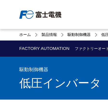
ホーム
製品情報
駆動制御機器
低
富士電機について
製品情報
IR 株主・投資家情報
サステナビリティ
採用情報
お問い合わせ
FACTORY AUTOMATION
ファクトリーオー
駆動制御機器
富士電機についてのトップ
株主・投資家情報のトップ
サステナビリティのトップ
お問い合わせのトップへ
製品情報のトップへ
採用情報のトップへ
低圧インバータ
へ
へ
へ