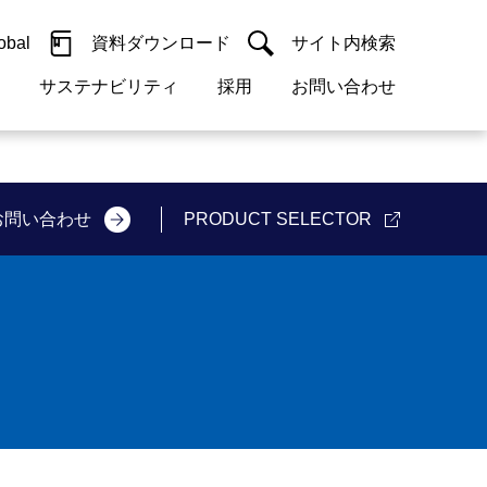
obal
資料ダウンロード
サイト内検索
サステナビリティ
採用
お問い合わせ
閉じる
閉じる
guage
h)
閉じる
閉じる
閉じる
閉じる
閉じる
閉じる
検索
お問い合わせ
PRODUCT SELECTOR
概要
 受配電機器
料室
ジョン2050
採用情報
・サービスについて
紹介
機器
・債券情報
リア採用情報
ェブサイトについて
活動
ルギーマネジメント
・診断システム
・保全