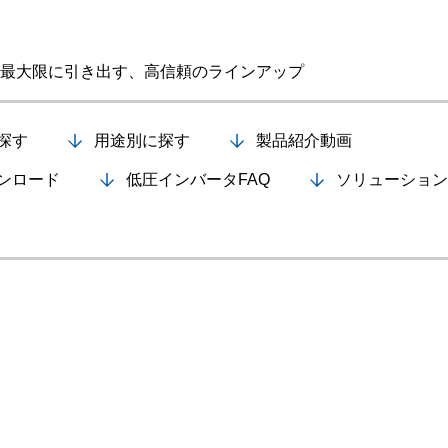
半導体
発電
自動販売機・店舗
ソリ
最大限に引き出す、高信頼のラインアップ
セミナー・研修情報
探す
用途別に探す
製品紹介動画
ンロード
低圧インバータFAQ
ソリューション