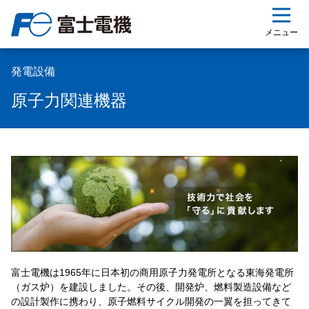
ップ
メニュー
発電設備
原子力関連機器
富士電機は1965年に日本初の商用原子力発電所となる東海発電所
（ガス炉）を建設しました。その後、開発炉、燃料製造設備など
の設計製作に携わり、原子燃料サイクル開発の一翼を担ってきて