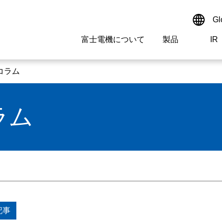
Gl
富士電機について
製品
IR
Select a Region/Lan
サイト内検索
検索ワードを入れてください
コラム
Global website(Englis
ラム
ご挨拶
駆動制御機器
経営情報
マテリアリティ
新卒採用情報
よくあるご質問
会社
低圧
IR資
環境ビ
高専
製品
経営の考え方
特高・高圧 受配電設備
財務・業績
環境
高卒採用情報
企業情報について
事業
電源
株式
社会
キャ
当ウ
拠点情報
計測機器
個人投資家の皆様へ
ガバナンス
障がい者採用情報
富士電機製家電製品について
企業
エネ
研究開発
監視制御システム
監視
情報システム
保守
記事