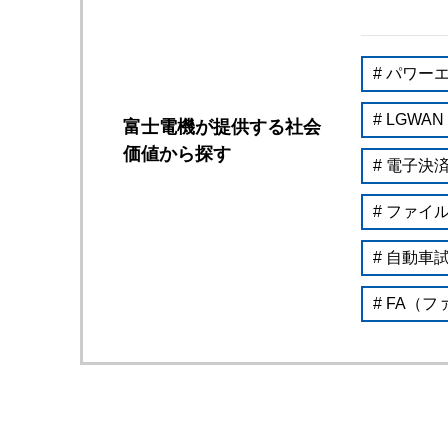
# パワー
# LGWAN
富士電機が提供する社会
価値から探す
# 電子決
# ファイ
# 自動車
# FA（