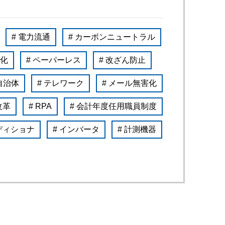
設備
ューション
# 電力流通
# カーボンニュートラル
率化
# ペーパーレス
# 改ざん防止
 自治体
# テレワーク
# メール無害化
改革
# RPA
# 会計年度任用職員制度
ディショナ
# インバータ
# 計測機器