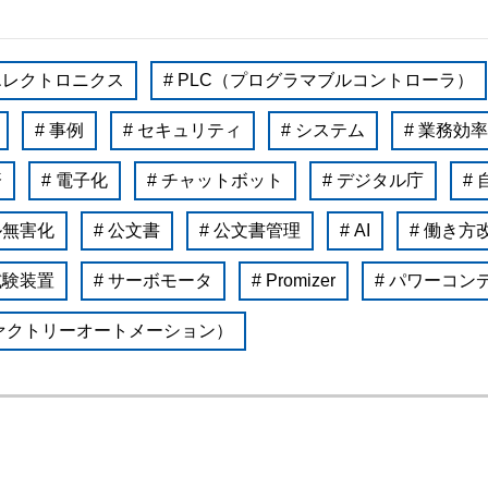
半導体
発電
自動販売機・店舗
ソリ
エレクトロニクス
# PLC（プログラマブルコントローラ）
セミナー・研修情報
# 事例
# セキュリティ
# システム
# 業務効
済
# 電子化
# チャットボット
# デジタル庁
#
ル無害化
# 公文書
# 公文書管理
# AI
# 働き方
試験装置
# サーボモータ
# Promizer
# パワーコン
ファクトリーオートメーション）