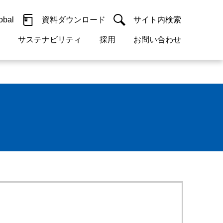
obal
資料ダウンロード
サイト内検索
サステナビリティ
採用
お問い合わせ
閉じる
閉じる
guage
h)
閉じる
閉じる
閉じる
閉じる
閉じる
閉じる
検索
概要
 受配電機器
料室
ジョン2050
採用情報
・サービスについて
紹介
機器
・債券情報
リア採用情報
ェブサイトについて
活動
ルギーマネジメント
・診断システム
・保全