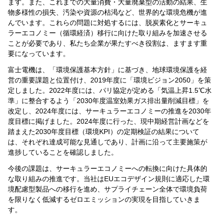
ます。また、これまでの大量消費・大量廃棄型の活動の結果、生
物多様性の損失、汚染や資源の枯渇など、世界的な環境危機が進
んでいます。これらの問題に対処するには、脱炭素化とサーキュ
ラーエコノミー（循環経済）移行に向けた取り組みを加速させる
ことが必要であり、私たち企業が果たすべき役割は、ますます重
要になっています。
富士電機は、「環境保護基本方針」に基づき、地球環境保護を経
営の重要課題と位置付け、2019年度に
「環境ビジョン2050」
を策
定しました。2022年度には、パリ協定が定める「気温上昇1.5℃水
準」に整合するよう「2030年度温室効果ガス排出量削減目標」を
改定し、2024年度には、サーキュラーエコノミーの推進を2030年
度目標に掲げました。2024年度に行った、現中期経営計画などを
踏まえた2030年度目標（環境KPI）の定期検証の結果について
は、それぞれ達成可能な見通しであり、計画に沿って主要施策が
進捗していることを確認しました。
今後の課題は、サーキュラーエコノミーへの転換に向けた具体的
な取り組みの推進です。当社はEUエコデザイン規則に適応した環
境配慮型製品への移行を進め、サプライチェーン全体で環境負荷
を限りなく低減するゼロエミッションの実現を目指していきま
す。