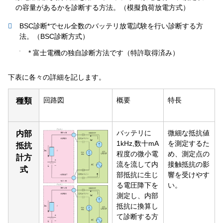
の容量があるかを診断する方法。（模擬負荷放電方式）
BSC診断*でセル全数のバッテリ放電試験を行い診断する方
法。（BSC診断方式）
* 富士電機の独自診断方法です（特許取得済み）
下表に各々の詳細を記します。
回路図
概要
特長
種類
バッテリに
微細な抵抗値
内部
1kHz,数十mA
を測定するた
抵抗
程度の微小電
め、測定点の
計方
流を流して内
接触抵抗の影
式
部抵抗に生じ
響を受けやす
る電圧降下を
い。
測定し、内部
抵抗に換算し
て診断する方