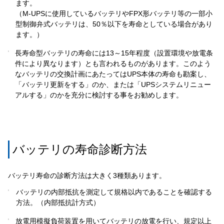
ます。
（M-UPSに使用しているバッテリやFPX形バッテリ等の一部小
型制御弁式バッテリは、50％以下を寿命としている場合があり
ます。）
長寿命型バッテリの寿命には13～15年程度（設置環境や放電条
件により異なります）とも言われるものがあります。このよう
なバッテリの交換計画にあたってはUPS本体の寿命も勘案し、
「バッテリ更新をする」のか、または「UPSシステムリニュー
アルする」のかを充分に検討する事をお勧めします。
バッテリの寿命診断方法
バッテリ寿命の診断方法は大きく3種類あります。
バッテリの内部抵抗を測定して規格以内であることを確認する
方法。（内部抵抗計方式）
放電用模擬負荷装置を用いてバッテリの放電を行い、規定以上