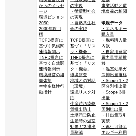
からのメッセ
の実現
事業活動と環
ージ
・
循環型社会
境負荷の相関
環境ビジョン
の実現
2050
・
自然共生社
環境データ
2030年度目
会の実現
・
エネルギー
標
購入量
TCFD提言に
TCFD提言に
・
燃料購入量
基づく気候関
基づく「リス
内訳
連情報開示
ク・機会」
・
自家用発電
TNFD提言に
TNFD提言に
電力量実績推
基づく自然関
基づく「リス
移
連情報開示
ク・機会」
・
温室効果ガ
環境経営の組
環境監査
ス排出量推移
織体制
地域との対話
・
Scope 1・2
生物多様性行
（環境）
区分別排出量
動指針
環境リスク対
・
Scope 3排
応
出量
生産時汚染物
・
Scope 1・2
質排出防止
国別排出量
土壌汚染防止
・
排出量取引
生産時の温室
実績
効果ガス排出
・
再生可能エ
量削減
ネルギー利用