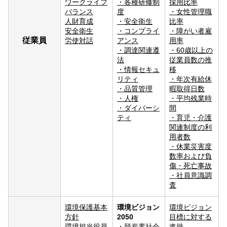
ワークライフ
・
各種研修制
採用比率
バランス
度
・
女性管理職
人財育成
・
安全衛生
比率
安全衛生
・
コンプライ
・
障がい者雇
従業員
労使対話
アンス
用率
・
調達関連遵
・
60歳以上の
法
従業員数の推
・
情報セキュ
移
リティ
・
年次有給休
・
品質管理
暇取得日数
・
人権
・
平均残業時
・
ダイバーシ
間
ティ
・
育児・介護
関連制度の利
用者数
・
休業災害度
数率および負
傷・死亡事故
・
社員意識調
査
環境保護基本
環境ビジョン
環境ビジョン
方針
2050
目標に対する
環境担当役員
・
脱炭素社会
進捗