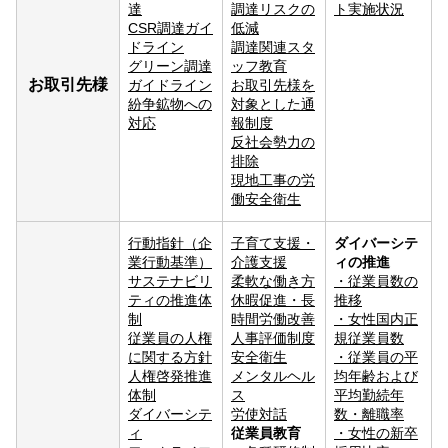
達
調達リスクの
ト実施状況
CSR調達ガイ
低減
ドライン
調達関連スタ
グリーン調達
ッフ教育
お取引先様
ガイドライン
お取引先様を
紛争鉱物への
対象とした通
対応
報制度
反社会勢力の
排除
現地工事の労
働安全衛生
行動指針（企
子育て支援・
ダイバーシテ
業行動基準）
介護支援
ィの推進
サステナビリ
柔軟な働き方
・
従業員数の
ティの推進体
休暇促進・長
推移
制
時間労働改善
・
女性国内正
従業員の人権
人事評価制度
規従業員数
に関する方針
安全衛生
・
従業員の平
人権啓発推進
メンタルヘル
均年齢および
体制
ス
平均勤続年
ダイバーシテ
労使対話
数・離職率
ィ
従業員教育
・
女性の新卒