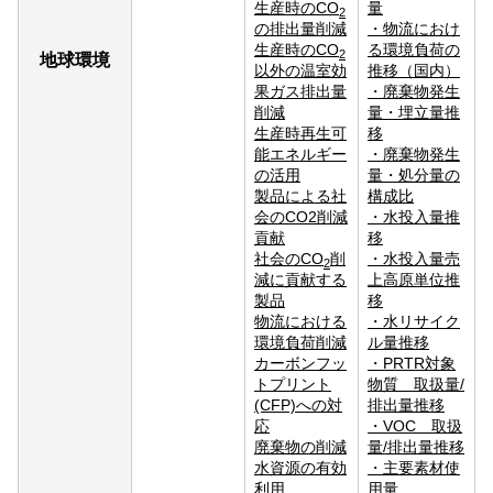
生産時のCO
量
2
の排出量削減
・
物流におけ
生産時のCO
る環境負荷の
2
地球環境
以外の温室効
推移（国内）
果ガス排出量
・
廃棄物発生
削減
量・埋立量推
生産時再生可
移
能エネルギー
・
廃棄物発生
の活用
量・処分量の
製品による社
構成比
会のCO2削減
・
水投入量推
貢献
移
社会のCO
削
・
水投入量売
2
減に貢献する
上高原単位推
製品
移
物流における
・
水リサイク
環境負荷削減
ル量推移
カーボンフッ
・
PRTR対象
トプリント
物質 取扱量/
(CFP)への対
排出量推移
応
・
VOC 取扱
廃棄物の削減
量/排出量推移
水資源の有効
・
主要素材使
利用
用量