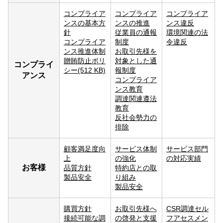
コンプライア
コンプライア
コンプライア
ンスの基本方
ンスの推進
ンス違反
針
従業員の通報
環境関連の法
コンプライア
制度
令違反
ンス推進体制
お取引先様を
贈賄防止ポリ
対象とした通
コンプライ
シー(512 KB)
報制度
アンス
コンプライア
ンス教育
調達関連遵法
教育
反社会勢力の
排除
顧客満足度向
サービス体制
サービス部門
上
の強化
の対応実績
お客様
品質方針
特約店との取
製品安全
り組み
製品安全
購買方針
お取引先様へ
CSR調達セル
接続可能な調
の啓発と支援
フアセスメン