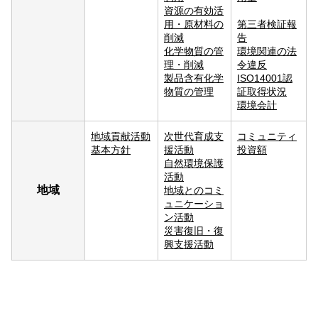
資源の有効活
用・原材料の
第三者検証報
削減
告
化学物質の管
環境関連の法
理・削減
令違反
製品含有化学
ISO14001認
物質の管理
証取得状況
環境会計
地域貢献活動
次世代育成支
コミュニティ
基本方針
援活動
投資額
自然環境保護
活動
地域
地域とのコミ
ュニケーショ
ン活動
災害復旧・復
興支援活動