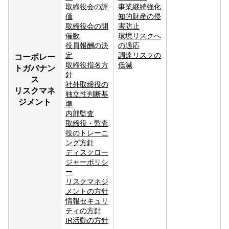
取締役会の評
事業継続強化
価
知的財産の侵
取締役会の開
害防止
催数
環境リスクへ
役員報酬の決
の適応
定
調達リスクの
コーポレー
取締役指名方
低減
トガバナン
針
ス
社外取締役の
リスクマネ
独立性判断基
ジメント
準
内部監査
取締役・監査
役のトレーニ
ング方針
ディスクロー
ジャーポリシ
ー
リスクマネジ
メントの方針
情報セキュリ
ティの方針
IR活動の方針