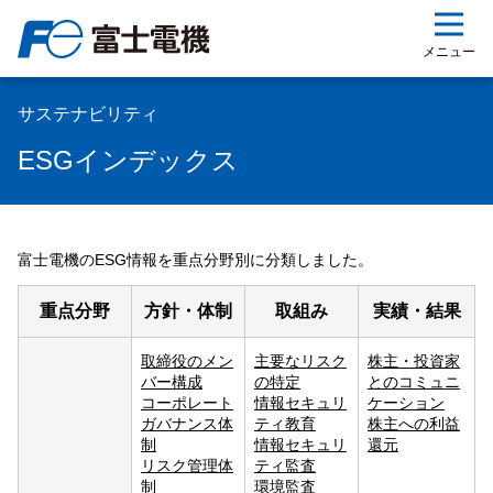
ップ
メニュー
サステナビリティ
ESGインデックス
富士電機のESG情報を重点分野別に分類しました。
重点分野
方針・体制
取組み
実績・結果
取締役のメン
主要なリスク
株主・投資家
バー構成
の特定
とのコミュニ
コーポレート
情報セキュリ
ケーション
ガバナンス体
ティ教育
株主への利益
制
情報セキュリ
還元
リスク管理体
ティ監査
制
環境監査