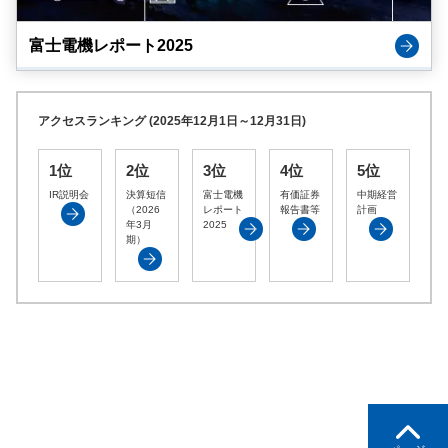
富士電機レポート2025
アクセスランキング (2025年12月1日～12月31日)
1位
2位
3位
4位
5位
IR説明会
決算短信
富士電機
有価証券
中期経営
（2026
レポート
報告書等
計画
年3月
2025
期）