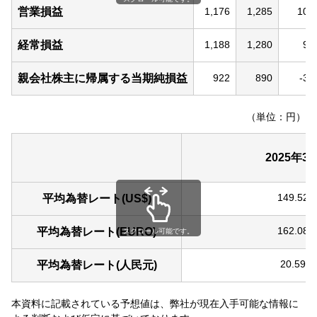
営業損益
1,176
1,285
109
経常損益
1,188
1,280
92
親会社株主に帰属する当期純損益
922
890
-32
（単位：円）
2025年3
149.52
平均為替レート(US$)
162.08
平均為替レート(EURO)
スクロール可能です。
20.59
平均為替レート(人民元)
本資料に記載されている予想値は、弊社が現在入手可能な情報に