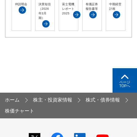
IR説明会
決算短信
富士電機
有価証券
中期経営
（2026
レポート
報告書等
計画
年3月
2025
期）
ページ
TOPへ
ホーム
株主・投資家情報
株式・債券情報
株価チャート