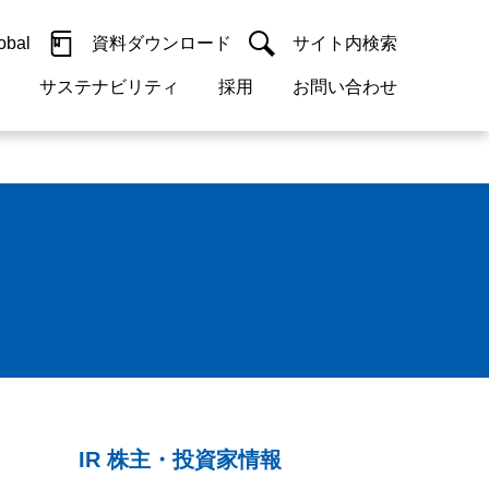
obal
資料ダウンロード
サイト内検索
サステナビリティ
採用
お問い合わせ
閉じる
閉じる
guage
h)
閉じる
閉じる
閉じる
閉じる
閉じる
閉じる
検索
概要
 受配電機器
料室
ジョン2050
採用情報
・サービスについて
紹介
機器
・債券情報
リア採用情報
ェブサイトについて
活動
ルギーマネジメント
・診断システム
IR 株主・投資家情報
・保全