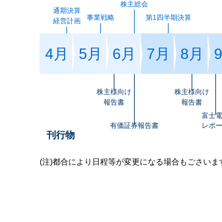
株主総会
通期決算
事業戦略
第1四半期決算
経営計画
4月
5月
6月
7月
8月
株主様向け
株主様向け
報告書
報告書
富士
有価証券報告書
レポ
刊行物
(注)都合により日程等が変更になる場合もごさい