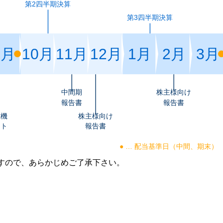
第2四半期決算
半導体
発電
第3四半期決算
自動販売機・店舗
ソリ
9月
10月
11月
12月
1月
2月
3月
セミナー・研修情報
中間期
株主様向け
報告書
報告書
電機
株主様向け
ート
報告書
● … 配当基準日（中間、期末）
ますので、あらかじめご了承下さい。