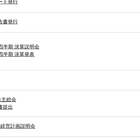
ート発行
告書発行
1四半期 決算説明会
1四半期 決算発表
株主総会
書提出
中期経営計画説明会