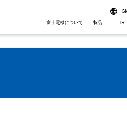
Gl
富士電機について
製品
IR
Select a Region/Lan
サイト内検索
検索ワードを入れてください
Global website(Englis
ご挨拶
駆動制御機器
経営情報
マテリアリティ
新卒採用情報
よくあるご質問
会社
低圧
IR資
環境ビ
高専
製品
経営の考え方
特高・高圧 受配電設備
財務・業績
環境
高卒採用情報
企業情報について
事業
電源
株式
社会
キャ
当ウ
拠点情報
計測機器
個人投資家の皆様へ
ガバナンス
障がい者採用情報
富士電機製家電製品について
企業
エネ
研究開発
監視制御システム
監視
情報システム
保守