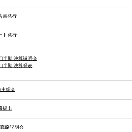
告書発行
ート発行
1四半期 決算説明会
1四半期 決算発表
株主総会
書提出
事業戦略説明会