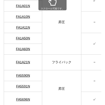
✓
FA1A01N
スクロール可能です。
FA1A10N
昇圧
−
FA1A11N
FA1A50N
✓
FA1A60N
FA1A21N
フライバック
−
FA5590N
−
FA5591N
昇圧
FA5696N
✓