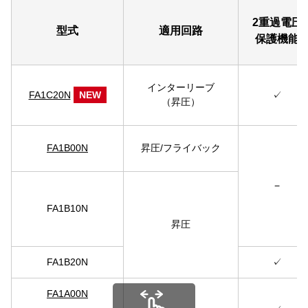
2重過電圧
型式
適用回路
保護機能
インターリーブ
FA1C20N
NEW
✓
（昇圧）
FA1B00N
昇圧/フライバック
−
FA1B10N
昇圧
FA1B20N
✓
FA1A00N