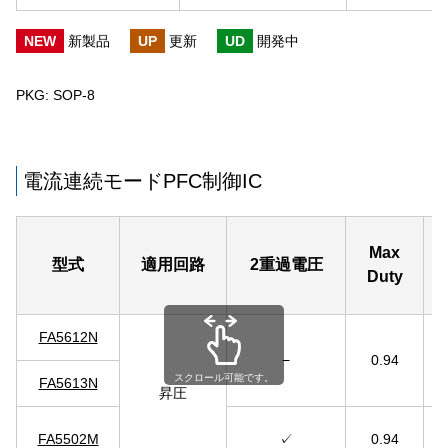
NEW
新製品
UP
更新
UD
開発中
PKG: SOP-8
電流連続モードPFC制御IC
Max
型式
適用回路
2重過電圧
Duty
FA5612N
−
0.94
スクロール可能です。
FA5613N
昇圧
FA5502M
✓
0.94