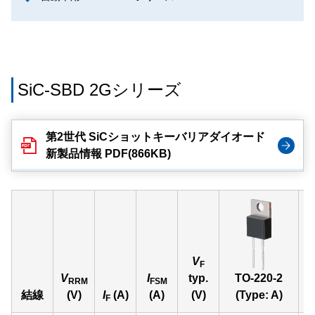
SiC-SBD 2Gシリーズ
第2世代 SiCショットキーバリアダイオード
新製品情報 PDF(866KB)
V
F
V
I
typ.
TO-220-2
RRM
FSM
結線
(V)
I
(A)
(A)
(V)
(Type: A)
F