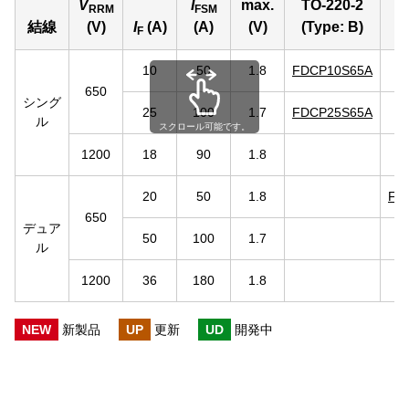
V
I
max.
TO-220-2
RRM
FSM
結線
(V)
I
(A)
(A)
(V)
(Type: B)
F
10
50
1.8
FDCP10S65A
650
シング
25
100
1.7
FDCP25S65A
ル
スクロール可能です。
1200
18
90
1.8
20
50
1.8
FD
650
デュア
50
100
1.7
ル
1200
36
180
1.8
NEW
新製品
UP
更新
UD
開発中