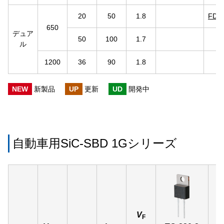
20
50
1.8
FDC
650
デュア
50
100
1.7
ル
1200
36
90
1.8
NEW
新製品
UP
更新
UD
開発中
自動車用SiC-SBD 1Gシリーズ
V
F