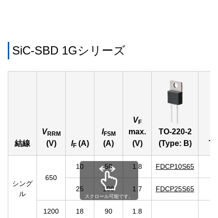
SiC-SBD 1Gシリーズ
V
F
V
I
max.
TO-220-2
RRM
FSM
結線
(V)
I
(A)
(A)
(V)
(Type: B)
TO
F
10
50
1.8
FDCP10S65
650
シング
25
100
1.7
FDCP25S65
ル
スクロール可能です。
1200
18
90
1.8