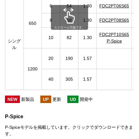
6
54
1.30
FDC2PT06S65
F
8
68
1.30
FDC2PT08S65
F
650
スクロール可能です。
FDC2PT10S65
10
82
1.30
F
シング
P-Spice
ル
20
190
1.57
1200
40
305
1.57
NEW
新製品
UP
更新
UD
開発中
P-Spice
P-Spiceモデルを掲載しています。クリックでダウンロードできま
す。