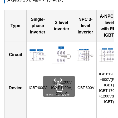
A-NPC 3
Single-
NPC 3-
2-level
level
Type
phase
level
inverter
with RB-
inverter
inverter
IGBT
Circuit
IGBT:1200
+600V(RB
IGBT:1200V
IGBT)
Device
IGBT:600V
IGBT:1700V,
IGBT:600V
IGBT:1700
2300V
スクロール可能です。
+1200V(RB
IGBT)