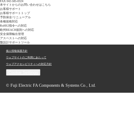
FAX 042-585-0324
本サイトからのお問い合わせはこちら
お客様サポート
お客様サポートトップ
予防保全/リニューアル
各種規格対応
RoHS2指令への対応
欧州REACH規則への対応
安全保障輸出管理
アスベストへの対応
盤設計サポートツール
個人情報保護方針
ウェブサイトのご利用にあたって
ウェブアクセシビリティへの対応方針
Cookie Settings
© Fuji Electric FA Components & Systems Co., Ltd.