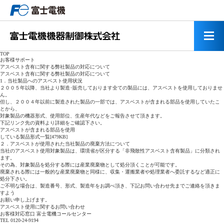
TOP
お客様サポート
アスベスト含有に関する弊社製品の対応について
アスベスト含有に関する弊社製品の対応について
1．当社製品へのアスベスト使用状況
２００５年以降、当社より製造･販売しております全ての製品には、アスベストを使用しておりませ
ん。
但し、２００４年以前に製造された製品の一部では、アスベストが含まれる部品を使用していたこ
とから、
対象製品の機器形式、使用部位、生産年代などをご報告させて頂きます。
下記リンク先の資料より詳細をご確認下さい。
アスベストが含まれる部品を使用
している製品形式一覧[479KB]
２．アスベストが使用された当社製品の廃棄方法について
当社のアスベスト使用対象製品は、環境省が区分する「非飛散性アスベスト含有製品」に分類され
ます。
その為、対象製品を処分する際には産業廃棄物として処分頂くことが可能です。
廃棄される際には一般的な産業廃棄物と同様に、収集・運搬業者や処理業者へ委託するなど適正に
処分下さい。
ご不明な場合は、製造番号、形式、製造年をお調べ頂き、下記お問い合わせ先までご連絡を頂きま
すよう
お願い申し上げます。
アスベスト使用に関するお問い合わせ
お客様対応窓口 富士電機コールセンター
TEL
0120-24-9194