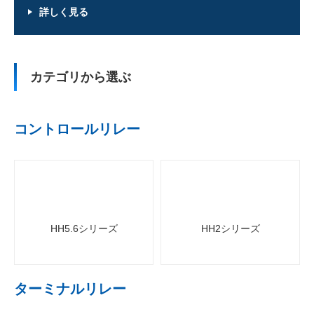
詳しく見る
低圧受配電機器
カテゴリから選ぶ
高圧受配電機器
エネルギー管理機器
コントロールリレー
FA IoT製品
FAサポート・お問い合わせ
HH5.6シリーズ
HH2シリーズ
ターミナルリレー