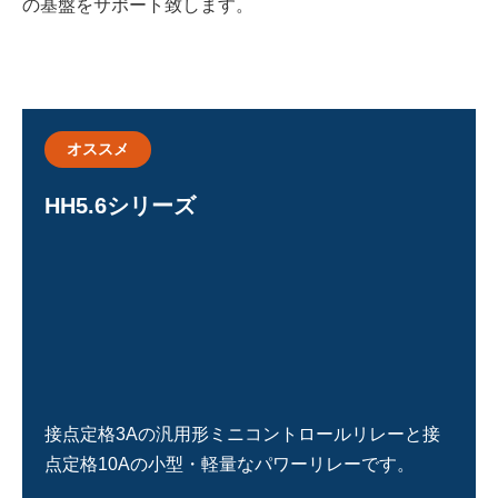
の基盤をサポート致します。
スイッチング電源
サーボシステム
オススメ
プログラマブルコントローラ(PLC)
HH5.6シリーズ
プログラマブル表示器
計測機器
開閉機器
操作表示機器
接点定格3Aの汎用形ミニコントロールリレーと接
点定格10Aの小型・軽量なパワーリレーです。
制御機器