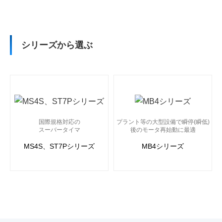
スイッチング電源
サーボシステム
シリーズから選ぶ
プログラマブルコントローラ(PLC)
プログラマブル表示器
国際規格対応の
プラント等の大型設備で瞬停(瞬低)
計測機器
スーバータイマ
後の
モータ再始動に最適
MS4S、ST7Pシリーズ
MB4シリーズ
開閉機器
操作表示機器
制御機器