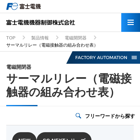
TOP
製品情報
電磁開閉器
サーマルリレー（電磁接触器の組み合わせ表）
電磁開閉器
サーマルリレー（電磁接
触器の組み合わせ表）
低圧インバータ
モータ・応用機器
フリーワードから探す
ミニUPS