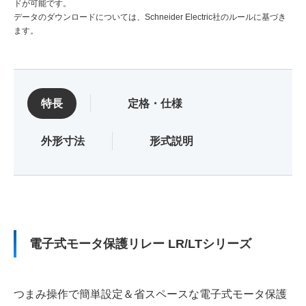
ドが可能です。
制御機器
データのダウンロードについては、Schneider Electric社のルールに基づき
ます。
低圧受配電機器
高圧受配電機器
特長
定格・仕様
エネルギー管理機器
外形寸法
形式説明
FA IoT製品
FAサポート・お問い合わせ
電子式モータ保護リレー LR/LTシリーズ
つまみ操作で簡単設定＆省スペースな電子式モータ保護