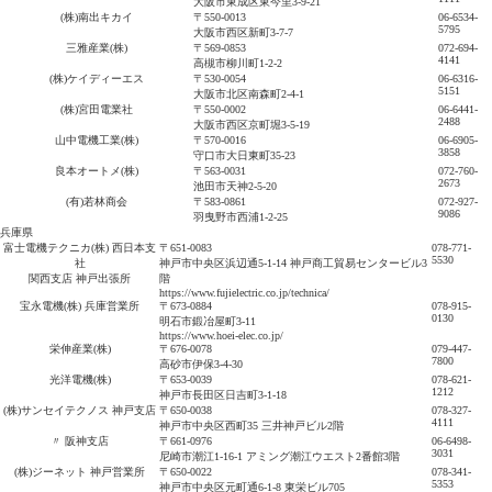
大阪市東成区東今里3-9-21
(株)南出キカイ
〒550-0013
06-6534-
5795
大阪市西区新町3-7-7
三雅産業(株)
〒569-0853
072-694-
4141
高槻市柳川町1-2-2
(株)ケイディーエス
〒530-0054
06-6316-
5151
大阪市北区南森町2-4-1
(株)宮田電業社
〒550-0002
06-6441-
2488
大阪市西区京町堀3-5-19
山中電機工業(株)
〒570-0016
06-6905-
3858
守口市大日東町35-23
良本オートメ(株)
〒563-0031
072-760-
2673
池田市天神2-5-20
(有)若林商会
〒583-0861
072-927-
9086
羽曳野市西浦1-2-25
兵庫県
富士電機テクニカ(株) 西日本支
〒651-0083
078-771-
5530
社
神戸市中央区浜辺通5-1-14 神戸商工貿易センタービル3
関西支店 神戸出張所
階
https://www.fujielectric.co.jp/technica/
宝永電機(株) 兵庫営業所
〒673-0884
078-915-
0130
明石市鍛冶屋町3-11
https://www.hoei-elec.co.jp/
栄伸産業(株)
〒676-0078
079-447-
7800
高砂市伊保3-4-30
光洋電機(株)
〒653-0039
078-621-
1212
神戸市長田区日吉町3-1-18
(株)サンセイテクノス 神戸支店
〒650-0038
078-327-
4111
神戸市中央区西町35 三井神戸ビル2階
〃 阪神支店
〒661-0976
06-6498-
3031
尼崎市潮江1-16-1 アミング潮江ウエスト2番館3階
(株)ジーネット 神戸営業所
〒650-0022
078-341-
5353
神戸市中央区元町通6-1-8 東栄ビル705