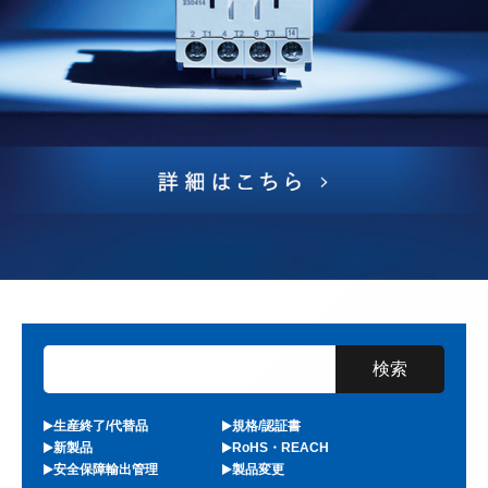
生産終了/代替品
規格/認証書
新製品
RoHS・REACH
安全保障輸出管理
製品変更