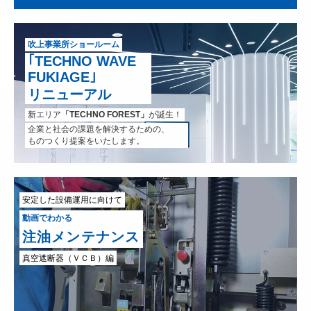
吹上事業所ショールーム
｢TECHNO WAVE
FUKIAGE｣
リニューアル
新エリア
「TECHNO FOREST」
が誕生！
企業と社会の課題を解決するための、
ものつくり提案をいたします。
安定した設備運用に向けて
動画でわかる
注油メンテナンス
真空遮断器（ＶＣＢ）編